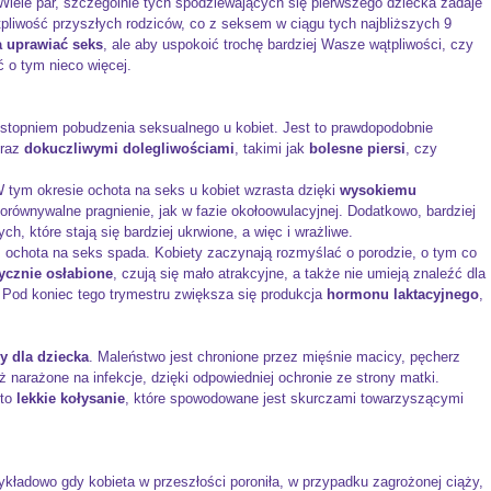
. Wiele par, szczególnie tych spodziewających się pierwszego dziecka zadaje
pliwość przyszłych rodziców, co z seksem w ciągu tych najbliższych 9
 uprawiać seks
, ale aby uspokoić trochę bardziej Wasze wątpliwości, czy
 o tym nieco więcej.
stopniem pobudzenia seksualnego u kobiet. Jest to prawdopodobnie
oraz
dokuczliwymi dolegliwościami
, takimi jak
bolesne piersi
, czy
 W tym okresie ochota na seks u kobiet wzrasta dzięki
wysokiemu
orównywalne pragnienie, jak w fazie okołoowulacyjnej. Dodatkowo, bardziej
, które stają się bardziej ukrwione, a więc i wrażliwe.
aż ochota na seks spada. Kobiety zaczynają rozmyślać o porodzie, o tym co
zycznie osłabione
, czują się mało atrakcyjne, a także nie umieją znaleźć dla
. Pod koniec tego trymestru zwiększa się produkcja
hormonu laktacyjnego
,
y dla dziecka
. Maleństwo jest chronione przez mięśnie macicy, pęcherz
ż narażone na infekcje, dzięki odpowiedniej ochronie ze strony matki.
to
lekkie kołysanie
, które spowodowane jest skurczami towarzyszącymi
zykładowo gdy kobieta w przeszłości poroniła, w przypadku zagrożonej ciąży,