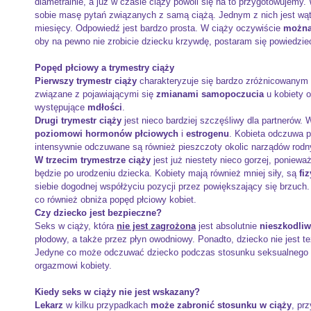
diametralnie, a już w czasie ciąży powoli się na to przygotowujemy
sobie masę pytań związanych z samą ciążą. Jednym z nich jest wąt
miesięcy. Odpowiedź jest bardzo prosta. W ciąży oczywiście
można
oby na pewno nie zrobicie dziecku krzywdę, postaram się powiedzieć
Popęd płciowy a trymestry ciąży
Pierwszy trymestr ciąży
charakteryzuje się bardzo zróżnicowanym 
związane z pojawiającymi się
zmianami samopoczucia
u kobiety 
występujące
mdłości
.
Drugi trymestr ciąży
jest nieco bardziej szczęśliwy dla partnerów.
poziomowi hormonów płciowych
i
estrogenu
. Kobieta odczuwa p
intensywnie odczuwane są również pieszczoty okolic narządów rodnych
W trzecim trymestrze ciąży
jest już niestety nieco gorzej, poniew
będzie po urodzeniu dziecka. Kobiety mają również mniej siły, są
fi
siebie dogodnej współżyciu pozycji przez powiększający się brzuch
co również obniża popęd płciowy kobiet.
Czy dziecko jest bezpieczne?
Seks w ciąży, która
nie jest zagrożona
jest absolutnie
nieszkodliw
płodowy, a także przez płyn owodniowy. Ponadto, dziecko nie jest te
Jedyne co może odczuwać dziecko podczas stosunku seksualnego 
orgazmowi kobiety.
Kiedy seks w ciąży nie jest wskazany?
Lekarz
w kilku przypadkach
może zabronić stosunku w ciąży
, pr