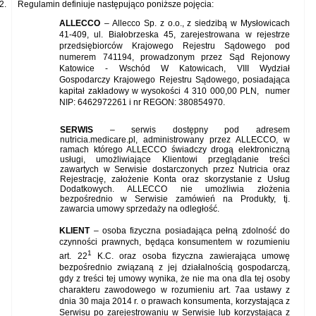
2.
Regulamin definiuje następująco poniższe pojęcia:
ALLECCO
–
Allecco Sp. z o.o., z siedzibą w Mysłowicach
41-409, ul. Białobrzeska 45, zarejestrowana w rejestrze
przedsiębiorców Krajowego Rejestru Sądowego pod
numerem 741194, prowadzonym przez Sąd Rejonowy
Katowice - Wschód W Katowicach, VIII Wydział
Gospodarczy Krajowego Rejestru Sądowego, posiadająca
kapitał zakładowy w wysokości 4 310 000,00 PLN,
numer
NIP: 6462972261 i nr REGON: 380854970.
SERWIS
– serwis dostępny pod adresem
nutricia.medicare.pl, administrowany przez ALLECCO, w
ramach którego ALLECCO świadczy drogą elektroniczną
usługi, umożliwiające Klientowi przeglądanie treści
zawartych w Serwisie dostarczonych przez Nutricia oraz
Rejestrację, założenie Konta oraz skorzystanie z Usług
Dodatkowych
.
ALLECCO nie umożliwia złożenia
bezpośrednio w Serwisie zamówień na Produkty, tj.
zawarcia umowy sprzedaży na odległość.
KLIENT
– osoba fizyczna posiadająca pełną zdolność do
czynności prawnych, będąca konsumentem w rozumieniu
1
art. 22
K.C. oraz osoba fizyczna zawierająca umowę
bezpośrednio związaną z jej działalnością gospodarczą,
gdy z treści tej umowy wynika, że nie ma ona dla tej osoby
charakteru zawodowego w rozumieniu art. 7aa ustawy z
dnia 30 maja 2014 r. o prawach konsumenta, korzystająca z
Serwisu po zarejestrowaniu w Serwisie lub korzystająca z