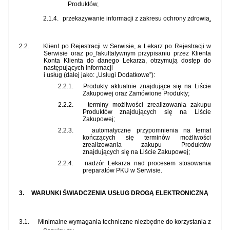
Produktów,
2.1.4.
przekazywanie informacji z zakresu ochrony zdrowia
.
2.2.
Klient po Rejestracji w Serwisie, a Lekarz po Rejestracji w
Serwisie oraz po
fakultatywnym przypisaniu przez Klienta
Konta Klienta do danego Lekarza, otrzymują dostęp do
następujących informacji
i usług (dalej jako: „Usługi Dodatkowe”):
2.2.1.
Produkty aktualnie znajdujące się na Liście
Zakupowej oraz Zamówione Produkty;
2.2.2.
terminy możliwości zrealizowania zakupu
Produktów znajdujących się na Liście
Zakupowej;
2.2.3.
automatyczne przypomnienia na temat
kończących się terminów możliwości
zrealizowania zakupu Produktów
znajdujących się na Liście Zakupowej;
2.2.4.
nadzór Lekarza nad procesem stosowania
preparatów PKU w Serwisie.
3.
WARUNKI ŚWIADCZENIA USŁUG DROGĄ ELEKTRONICZNĄ
3.1.
Minimalne wymagania techniczne niezbędne do korzystania z