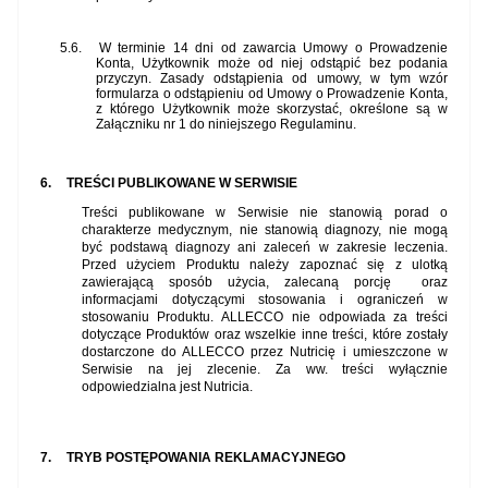
5.6.
W terminie 14 dni od zawarcia Umowy o Prowadzenie
Konta, Użytkownik może od niej odstąpić bez podania
przyczyn. Zasady odstąpienia od umowy, w tym wzór
formularza o odstąpieniu od Umowy o Prowadzenie Konta,
z którego Użytkownik może skorzystać, określone są w
Załączniku nr 1 do niniejszego Regulaminu.
6.
TREŚCI PUBLIKOWANE W SERWISIE
Treści publikowane w Serwisie nie stanowią porad o
charakterze medycznym, nie stanowią diagnozy, nie mogą
być podstawą diagnozy ani zaleceń w zakresie leczenia.
Przed użyciem Produktu należy zapoznać się z ulotką
zawierającą sposób użycia, zalecaną porcję
oraz
informacjami dotyczącymi stosowania i ograniczeń w
stosowaniu Produktu. ALLECCO nie odpowiada za treści
dotyczące Produktów oraz wszelkie inne treści, które zostały
dostarczone do ALLECCO przez Nutricię i umieszczone w
Serwisie na jej zlecenie. Za ww. treści wyłącznie
odpowiedzialna jest Nutricia.
7.
TRYB POSTĘPOWANIA REKLAMACYJNEGO