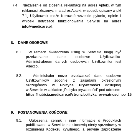
7.4.
Niezależnie od złożenia reklamacji na adres Apteki, w tym
reklamacji złożonych na adres Apteki, w sposób opisany w pkt
7.1, Użytkownik może kierować wszelkie pytania, opinie i
wnioski dotyczące funkcjonowania Serwisu na adres
info@medicare.pl
.
8.
DANE OSOBOWE
8.1.
W ramach świadczenia usług w Serwisie mogą być
przetwarzane dane osobowe Użytkownika.
Administratorem danych osobowych Użytkownika jest
Allecco.
8.2.
Administrator może przetwarzać dane osobowe
Użytkowników zgodnie z zasadami określonymi
szczegółowo w
Polityce Prywatności
dostępnej
w Serwisie w zakładce „Polityka prywatności”
pod adresem:
https://nutricia.medicare.pl/strony/polityka_prywatnosci_po_1
9.
POSTANOWIENIA KOŃCOWE
9.1.
Ogłoszenia, cenniki i inne informacje o Produktach
publikowane w Serwisie nie stanowią oferty sprzedawcy w
rozumieniu Kodeksu cywilnego, a jedynie zaproszenie