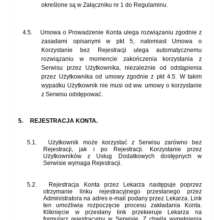
określone są w Załączniku nr 1 do Regulaminu.
4.5.
Umowa o Prowadzenie Konta ulega rozwiązaniu zgodnie z
zasadami opisanymi w pkt 5, natomiast Umowa o
Korzystanie bez Rejestracji ulega automatycznemu
rozwiązaniu w momencie zakończenia korzystania z
Serwisu przez Użytkownika, niezależnie od odstąpienia
przez Użytkownika od umowy zgodnie z pkt 4.5. W takim
wypadku Użytkownik nie musi od ww. umowy o korzystanie
z Serwisu odstępować.
5.
REJESTRACJA KONTA.
5.1.
Użytkownik może korzystać z Serwisu zarówno bez
Rejestracji, jak i po Rejestracji. Korzystanie przez
Użytkowników z Usług Dodatkowych dostępnych w
Serwisie wymaga Rejestracji.
5.2.
Rejestracja Konta przez Lekarza następuje poprzez
otrzymanie linku rejestracyjnego przesłanego przez
Administratora na adres e-mail podany przez Lekarza. Link
ten umożliwia rozpoczęcie procesu zakładania Konta.
Kliknięcie w przesłany link przekieruje Lekarza na
formularz rejestracyjny w Serwisie. Z chwilą wypełnienia