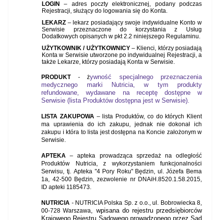
LOGIN
– adres poczty elektronicznej, podany podczas
Rejestracji, służący do logowania się do Konta.
LEKARZ
– lekarz posiadający swoje indywidualne Konto w
Serwisie przeznaczone do korzystania z Usług
Dodatkowych opisanych w pkt 2.2 niniejszego Regulaminu.
UŻYTKOWNIK / UŻYTKOWNICY
– Klienci, którzy posiadają
Konta w Serwisie utworzone po indywidualnej Rejestracji, a
także Lekarze, którzy posiadają Konta w Serwisie.
ywność specjalnego przeznaczenia
PRODUKT
- ż
medycznego marki Nutricia, w tym produkty
refundowane, wydawane na receptę dostępne w
Serwisie (lista Produktów dostępna jest w Serwisie).
LISTA ZAKUPOWA
– lista Produktów, co do których Klient
ma uprawienia do ich zakupu, jednak nie dokonał ich
zakupu i która to lista jest dostępna na Koncie założonym w
Serwisie.
APTEKA
– apteka prowadząca sprzedaż na odległość
Produktów Nutricia, z wykorzystaniem funkcjonalności
Serwisu, tj.
Apteka "4 Pory Roku" Będzin, ul. Józefa Bema
1a, 42-500 Będzin, zezwolenie nr DNAiH.8520.1.58.2015,
ID apteki 1185473.
NUTRICIA
- NUTRICIA Polska Sp. z o.o., ul. Bobrowiecka 8,
, wpisana do rejestru przedsiębiorców
00-728 Warszawa
Krajowego Rejestru Sądowego prowadzonego przez Sąd