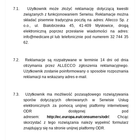
7.1.
Użytkownik może złożyć reklamację dotyczącą kwestii
związanych z funkcjonowaniem Serwisu. Reklamacje można
składać pisemnie tradycyjna pocztą na adres: Allecco Sp. z
o.o., ul. Białobrzeska 45, 41-409 Mysłowice, drogą
elektroniczną poprzez przesłanie wiadomości na adres:
info@medicare.pl lub telefonicznie pod numerem 32 744 35
62.
7.2.
Reklamacje są rozpatrywane w terminie 14 dni od dnia
otrzymania przez ALLECCO zgłoszenia reklamacyjnego.
Użytkownik zostanie poinformowany o sposobie rozpoznania
reklamacji na wskazany adres e-mail.
7.3.
Użytkownik ma możliwość pozasądowego rozwiązywania
sporów dotyczących oferowanych w Serwisie Usług
elektronicznych za pomocą unijnej platformy internetowej
ODR dostępnej pod
adresem:
http://ec.europa.eu/consumers/odr/
. Chcąc
skorzystać z tego rozwiązania należy wypełnić formularz
znajdujący się na stronie unijnej platformy ODR.