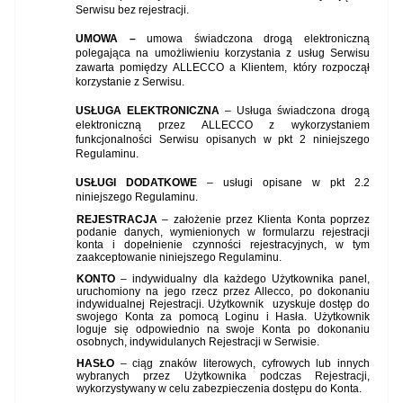
Serwisu bez rejestracji.
UMOWA –
umowa świadczona drogą elektroniczną
polegająca na umożliwieniu korzystania z usług Serwisu
zawarta pomiędzy ALLECCO a Klientem, który rozpoczął
korzystanie z Serwisu.
USŁUGA ELEKTRONICZNA
–
Usługa świadczona drogą
elektroniczną przez ALLECCO z wykorzystaniem
funkcjonalności Serwisu opisanych w pkt 2 niniejszego
Regulaminu.
USŁUGI DODATKOWE
– usługi opisane w pkt 2.2
niniejszego Regulaminu.
REJESTRACJA
– założenie przez Klienta Konta poprzez
podanie danych, wymienionych w formularzu rejestracji
konta
i dopełnienie czynności rejestracyjnych, w tym
zaakceptowanie niniejszego Regulaminu
.
KONTO
– indywidualny dla każdego Użytkownika panel,
uruchomiony na jego rzecz przez Allecco, po dokonaniu
indywidualnej Rejestracji. Użytkownik
uzyskuje dostęp do
swojego Konta za pomocą Loginu i Hasła. Użytkownik
loguje się odpowiednio na swoje Konta po dokonaniu
osobnych, indywidulanych Rejestracji w Serwisie.
HASŁO
– ciąg znaków literowych, cyfrowych lub innych
wybranych przez Użytkownika podczas Rejestracji,
wykorzystywany w celu zabezpieczenia dostępu do Konta.