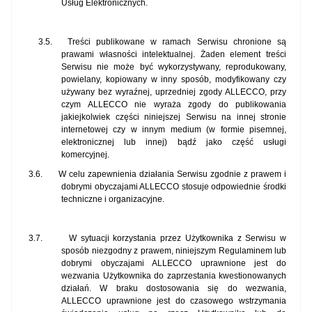
Usług Elektronicznych.
3.5.
Treści publikowane w ramach Serwisu chronione są
prawami własności intelektualnej. Żaden element treści
Serwisu nie może być wykorzystywany, reprodukowany,
powielany, kopiowany w inny sposób, modyfikowany czy
używany bez wyraźnej, uprzedniej zgody ALLECCO, przy
czym ALLECCO nie wyraża zgody do publikowania
jakiejkolwiek części niniejszej Serwisu na innej stronie
internetowej czy w innym medium (w formie pisemnej,
elektronicznej lub innej) bądź jako część usługi
komercyjnej.
3.6.
W celu zapewnienia działania Serwisu zgodnie z prawem i
dobrymi obyczajami ALLECCO stosuje odpowiednie środki
techniczne i organizacyjne.
3.7.
W sytuacji korzystania przez Użytkownika z Serwisu w
sposób niezgodny z prawem, niniejszym Regulaminem lub
dobrymi obyczajami ALLECCO uprawnione jest do
wezwania Użytkownika do zaprzestania kwestionowanych
działań. W braku dostosowania się do wezwania,
ALLECCO uprawnione jest do czasowego wstrzymania