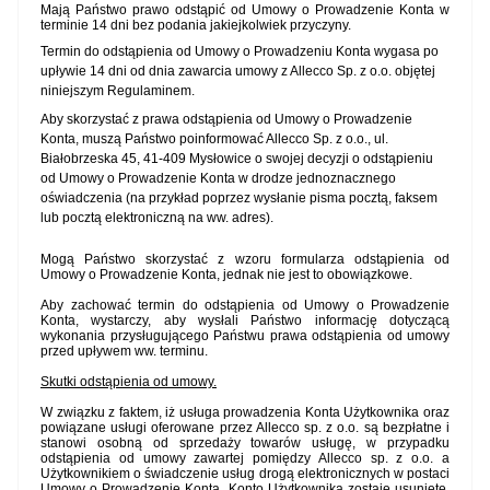
Mają Państwo prawo odstąpić od Umowy o Prowadzenie Konta w
terminie 14 dni bez podania jakiejkolwiek przyczyny.
Termin do odstąpienia od Umowy o Prowadzeniu Konta wygasa po
upływie 14 dni od dnia zawarcia umowy z
Allecco Sp. z o.o.
objętej
niniejszym Regulaminem.
Aby skorzystać z prawa odstąpienia od Umowy o Prowadzenie
Konta, muszą Państwo poinformować
Allecco Sp. z o.o., ul.
Białobrzeska 45, 41-409 Mysłowice
o swojej decyzji o odstąpieniu
od Umowy o Prowadzenie Konta w drodze jednoznacznego
oświadczenia (na przykład poprzez wysłanie pisma pocztą, faksem
lub pocztą elektroniczną na ww. adres).
Mogą Państwo skorzystać z wzoru formularza odstąpienia od
Umowy o Prowadzenie Konta, jednak nie jest to obowiązkowe.
Aby zachować termin do odstąpienia od Umowy o Prowadzenie
Konta, wystarczy, aby wysłali Państwo informację dotyczącą
wykonania przysługującego Państwu prawa odstąpienia od umowy
przed upływem ww. terminu.
Skutki odstąpienia od umowy.
W związku z faktem, iż usługa prowadzenia Konta Użytkownika oraz
powiązane usługi oferowane przez Allecco sp. z o.o. są bezpłatne i
stanowi osobną od sprzedaży towarów usługę, w przypadku
odstąpienia od umowy zawartej pomiędzy Allecco sp. z o.o. a
Użytkownikiem
o świadczenie usług drogą elektronicznych w postaci
Umowy o Prowadzenie Konta, Konto Użytkownika zostaje usunięte,