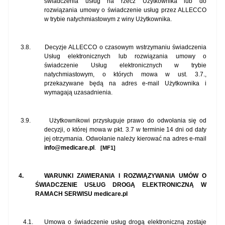
świadczenia usług na rzecz Użytkownika lub do
rozwiązania umowy o świadczenie usług przez ALLECCO
w trybie natychmiastowym z winy Użytkownika.
3.8.
Decyzje ALLECCO o czasowym wstrzymaniu świadczenia
Usług elektronicznych lub rozwiązania umowy o
świadczenie Usług elektronicznych w trybie
natychmiastowym, o których mowa w ust. 3.7.,
przekazywane będą na adres e-mail Użytkownika i
wymagają uzasadnienia.
3.9.
Użytkownikowi przysługuje prawo do odwołania się od
decyzji, o której mowa w pkt. 3.7 w terminie 14 dni od daty
jej otrzymania. Odwołanie należy kierować na adres e-mail
info@medicare.pl
.
[MF1]
4.
WARUNKI ZAWIERANIA I ROZWIĄZYWANIA UMÓW O
ŚWIADCZENIE USŁUG DROGĄ ELEKTRONICZNĄ W
RAMACH SERWISU medicare.pl
4.1.
Umowa o świadczenie usług drogą elektroniczną zostaje