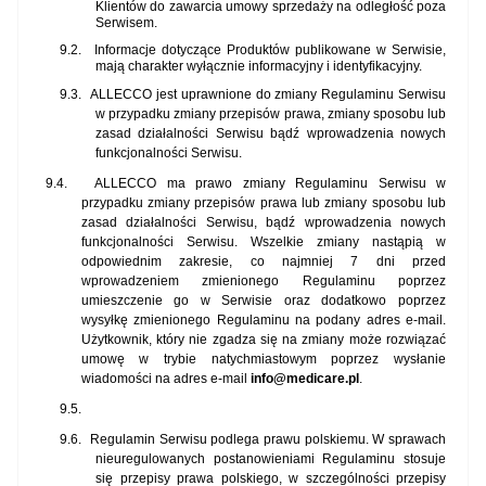
Klientów do zawarcia umowy sprzedaży na odległość poza
Serwisem.
9.2.
Informacje dotyczące Produktów publikowane w Serwisie,
mają charakter wyłącznie informacyjny i identyfikacyjny.
9.3.
ALLECCO jest uprawnione do zmiany Regulaminu Serwisu
w przypadku zmiany przepisów prawa, zmiany sposobu lub
zasad działalności Serwisu bądź wprowadzenia nowych
funkcjonalności Serwisu.
9.4.
ALLECCO ma prawo zmiany Regulaminu Serwisu w
przypadku zmiany przepisów prawa lub zmiany sposobu lub
zasad działalności Serwisu, bądź wprowadzenia nowych
funkcjonalności Serwisu. Wszelkie zmiany nastąpią w
odpowiednim zakresie, co najmniej 7 dni przed
wprowadzeniem zmienionego Regulaminu poprzez
umieszczenie go w Serwisie oraz dodatkowo poprzez
wysyłkę zmienionego Regulaminu na podany adres e-mail.
Użytkownik, który nie zgadza się na zmiany może rozwiązać
umowę w trybie natychmiastowym poprzez wysłanie
wiadomości na adres e-mail
info@medicare.pl
.
9.5.
9.6.
Regulamin Serwisu podlega prawu polskiemu. W sprawach
nieuregulowanych postanowieniami Regulaminu stosuje
się przepisy prawa polskiego, w szczególności przepisy