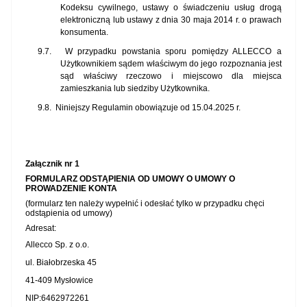
Kodeksu cywilnego, ustawy o świadczeniu usług drogą
elektroniczną lub ustawy z dnia 30 maja 2014 r. o prawach
konsumenta.
9.7.
W przypadku powstania sporu pomiędzy ALLECCO a
Użytkownikiem sądem właściwym do jego rozpoznania jest
sąd właściwy rzeczowo i miejscowo dla miejsca
zamieszkania lub siedziby Użytkownika.
9.8.
Niniejszy Regulamin obowiązuje od 15.04.2025 r.
Załącznik nr 1
FORMULARZ ODSTĄPIENIA OD UMOWY O UMOWY O
PROWADZENIE KONTA
(formularz ten należy wypełnić i odesłać tylko w przypadku chęci
odstąpienia od umowy)
Adresat:
Allecco Sp. z o.o.
ul. Białobrzeska 45
41-409 Mysłowice
NIP:6462972261