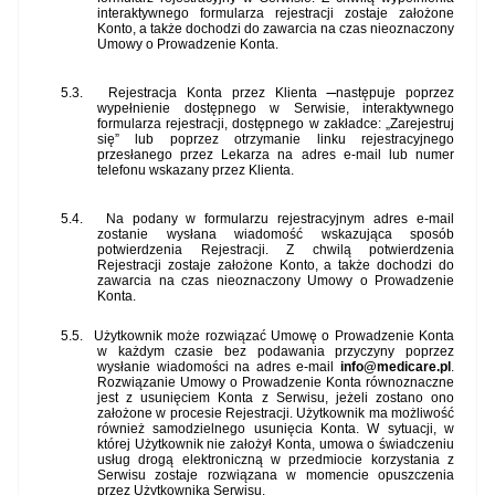
interaktywnego formularza rejestracji zostaje założone
Konto, a także dochodzi do zawarcia na czas nieoznaczony
Umowy o Prowadzenie Konta.
5.3.
Rejestracja Konta przez Klienta
następuje poprzez
wypełnienie dostępnego w Serwisie, interaktywnego
formularza rejestracji, dostępnego w zakładce:
„Zarejestruj
się”
lub poprzez otrzymanie linku rejestracyjnego
przesłanego przez Lekarza na adres e-mail lub numer
telefonu wskazany przez Klienta.
5.4.
Na podany w formularzu rejestracyjnym adres e-mail
zostanie wysłana wiadomość wskazująca sposób
potwierdzenia Rejestracji. Z chwilą potwierdzenia
Rejestracji zostaje założone Konto, a także dochodzi do
zawarcia na czas nieoznaczony Umowy o Prowadzenie
Konta.
5.5.
Użytkownik może rozwiązać Umowę o Prowadzenie Konta
w każdym czasie bez podawania przyczyny poprzez
wysłanie wiadomości na adres e-mail
info@medicare.pl
.
Rozwiązanie Umowy o Prowadzenie Konta równoznaczne
jest z usunięciem Konta z Serwisu, jeżeli zostano ono
założone w procesie Rejestracji. Użytkownik ma możliwość
również samodzielnego usunięcia Konta. W sytuacji, w
której Użytkownik nie założył Konta, umowa o świadczeniu
usług drogą elektroniczną w przedmiocie korzystania z
Serwisu zostaje rozwiązana w momencie opuszczenia
przez Użytkownika Serwisu.