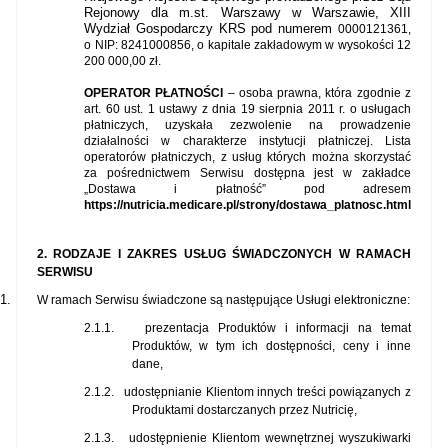
Rejonowy dla m.st. Warszawy w Warszawie, XIII
Wydział Gospodarczy KRS pod numerem
0000121361,
o NIP: 8241000856, o kapitale zakładowym w wysokości 12
200 000,00 zł.
OPERATOR PŁATNOŚCI
– osoba prawna, która zgodnie z
art. 60 ust. 1 ustawy z dnia 19 sierpnia 2011 r. o usługach
płatniczych, uzyskała zezwolenie na prowadzenie
działalności w charakterze instytucji płatniczej. Lista
operatorów płatniczych, z usług których można skorzystać
za pośrednictwem Serwisu dostępna jest w zakładce
„Dostawa i płatność” pod adresem
https://nutricia.medicare.pl/strony/dostawa_platnosc.html
2. RODZAJE I ZAKRES USŁUG ŚWIADCZONYCH W RAMACH
SERWISU
1.
W ramach Serwisu świadczone są następujące Usługi elektroniczne:
2.1.1.
prezentacja Produktów i informacji na temat
Produktów, w tym ich dostępności, ceny i inne
dane,
2.1.2.
udostępnianie Klientom innych treści powiązanych z
Produktami dostarczanych przez Nutricię,
2.1.3.
udostępnienie Klientom wewnętrznej wyszukiwarki